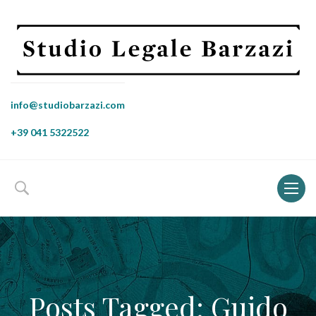
info@studiobarzazi.com
+39 041 5322522
Toggl
naviga
Posts Tagged: Guido